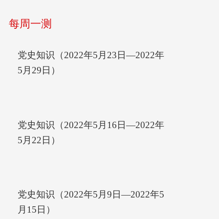
每周一测
党史知识（2022年5月23日—2022年
5月29日）
党史知识（2022年5月16日—2022年
5月22日）
党史知识（2022年5月9日—2022年5
月15日）