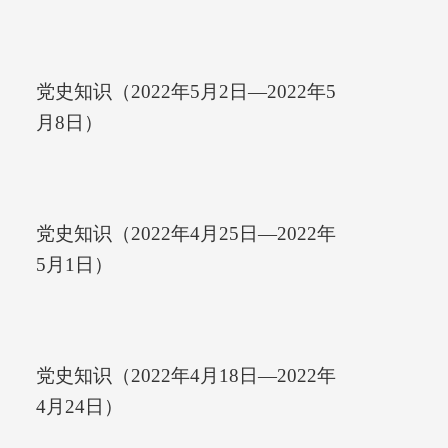
党史知识（2022年5月2日—2022年5
月8日）
党史知识（2022年4月25日—2022年
5月1日）
党史知识（2022年4月18日—2022年
4月24日）