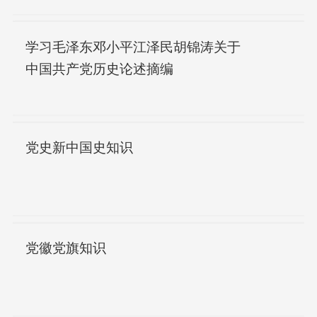
学习毛泽东邓小平江泽民胡锦涛关于
中国共产党历史论述摘编
党史新中国史知识
党徽党旗知识