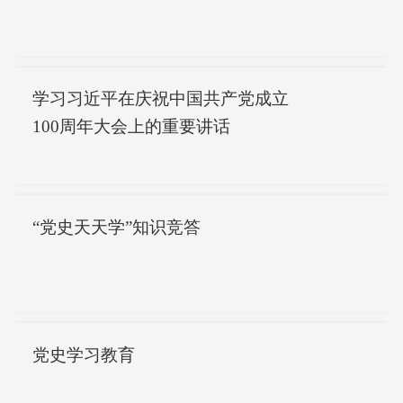
学习习近平在庆祝中国共产党成立
100周年大会上的重要讲话
“党史天天学”知识竞答
党史学习教育