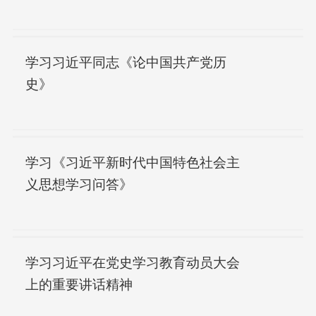
学习习近平同志《论中国共产党历
史》
学习《习近平新时代中国特色社会主
义思想学习问答》
学习习近平在党史学习教育动员大会
上的重要讲话精神