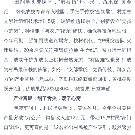
田间地头变课堂，“剪枝留‘开心形’，疏果保‘黄金
距’！”怀化农技专家深入桃园，手把手传授“金钥匙”。村党总
支累计组织技术培训5场，破解难题10余个。创新设立“党员
示范岗”，种植能手与农户“结亲”帮扶，确保科技落地生根。
今年汛期，强降雨致道路塌方、桃树倒伏。“护桃突击队”火
速集结，20余名党员连夜冒雨抢通“生命线”、奋力培土固根
基，成功守护九成以上桃树安然无恙。“有困难找党员！”成
为村民最信赖的依靠。如今，“支部掌舵、党员传技、群众合
力”的产业闭环已然成型。辛勤耕耘终获甜蜜回报，黄桃糖度
跃升2度，优质果品率突破80%，“致富果”日益丰硕。
产业富民：甜了舌尖，暖了心窝
包装车间里，村民指尖翻飞，笑语盈耳。今年全村黄桃
产量突破2万公斤，销售收入逾12万元，带动15户村民“家门
口”就业。更可喜的是，12名外出村民被产业吸引，毅然返乡