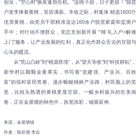
创业，“空心村”焕发蓬勃生机。“这桃子甜，日子更甜！”脱贫
户老李捧着黄桃，笑容满面。丰收之际，村集体 精选1600斤
优质黄桃，由党员干部精准送达160余户脱贫家庭和监测户
手中；对行动不便群众，党总支创新开展 “‘桃’礼入户+解难
上门”服务，让产业发展的红利，真正化作群众舌尖的甘甜与
心头的暖流。
从“荒山凸岭”到“桃源胜境”，从“望天等收”到“科技耕耘”，
新华村以颗颗金黄果实，书写着“党建强、产业兴、百姓
富”的强村富民答卷。漫步蜿蜒桃林产业路，村民脸上的笑
意，比枝头熟透的黄桃更显甘甜。一幅乡村振兴的壮美画
卷，正在金屋塘的秋色中，执笔添彩，铺展延伸。
来源：金屋塘镇
作者：陈祈潮 李垚