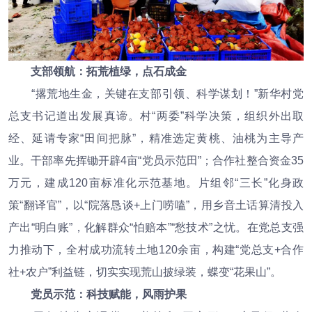
支部领航：拓荒植绿，点石成金
“撂荒地生金，关键在支部引领、科学谋划！”新华村党
总支书记道出发展真谛。村“两委”科学决策，组织外出取
经、延请专家“田间把脉”，精准选定黄桃、油桃为主导产
业。干部率先挥锄开辟4亩“党员示范田”；合作社整合资金35
万元，建成120亩标准化示范基地。片组邻“三长”化身政
策“翻译官”，以“院落恳谈+上门唠嗑”，用乡音土话算清投入
产出“明白账”，化解群众“怕赔本”“愁技术”之忧。在党总支强
力推动下，全村成功流转土地120余亩，构建“党总支+合作
社+农户”利益链，切实实现荒山披绿装，蝶变“花果山”。
党员示范：科技赋能，风雨护果