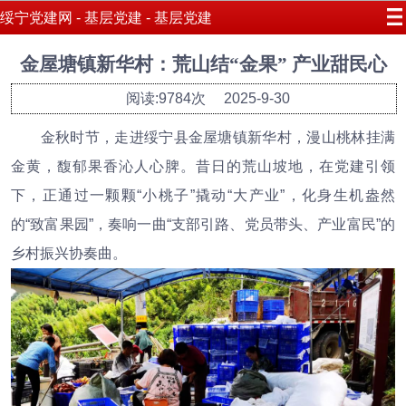
绥宁党建网 - 基层党建 - 基层党建
金屋塘镇新华村：荒山结“金果” 产业甜民心
阅读:9784次
2025-9-30
金秋时节，走进绥宁县金屋塘镇新华村，漫山桃林挂满
金黄，馥郁果香沁人心脾。昔日的荒山坡地，在党建引领
下，正通过一颗颗“小桃子”撬动“大产业”，化身生机盎然
的“致富果园”，奏响一曲“支部引路、党员带头、产业富民”的
乡村振兴协奏曲。