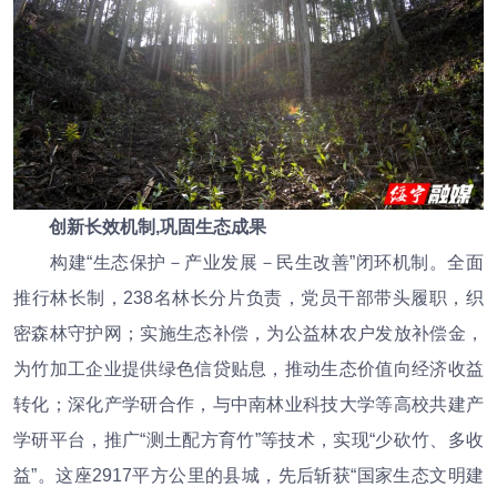
创新长效机制,巩固生态成果
构建“生态保护－产业发展－民生改善”闭环机制。全面
推行林长制，238名林长分片负责，党员干部带头履职，织
密森林守护网；实施生态补偿，为公益林农户发放补偿金，
为竹加工企业提供绿色信贷贴息，推动生态价值向经济收益
转化；深化产学研合作，与中南林业科技大学等高校共建产
学研平台，推广“测土配方育竹”等技术，实现“少砍竹、多收
益”。这座2917平方公里的县城，先后斩获“国家生态文明建