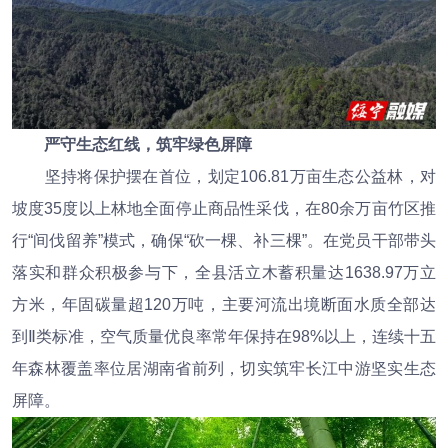
严守生态红线，筑牢绿色屏障
坚持将保护摆在首位，划定106.81万亩生态公益林，对
坡度35度以上林地全面停止商品性采伐，在80余万亩竹区推
行“间伐留养”模式，确保“砍一棵、补三棵”。在党员干部带头
落实和群众积极参与下，全县活立木蓄积量达1638.97万立
方米，年固碳量超120万吨，主要河流出境断面水质全部达
到Ⅱ类标准，空气质量优良率常年保持在98%以上，连续十五
年森林覆盖率位居湖南省前列，切实筑牢长江中游坚实生态
屏障。