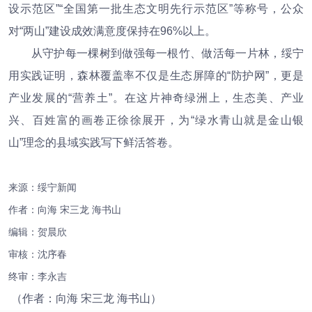
设示范区”“全国第一批生态文明先行示范区”等称号，公众
对“两山”建设成效满意度保持在96%以上。
从守护每一棵树到做强每一根竹、做活每一片林，绥宁
用实践证明，森林覆盖率不仅是生态屏障的“防护网”，更是
产业发展的“营养土”。在这片神奇绿洲上，生态美、产业
兴、百姓富的画卷正徐徐展开，为“绿水青山就是金山银
山”理念的县域实践写下鲜活答卷。
来源：绥宁新闻
作者：向海 宋三龙 海书山
编辑：
贺晨欣
审核：沈序春
终审：李永吉
（作者：向海 宋三龙 海书山）