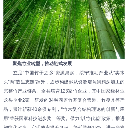
聚焦竹业转型，推动链式发展
立足“中国竹子之乡”资源禀赋，绥宁推动产业从“卖木
头”向“造生态链”跃升，逐步构建起从资源培育到精深加工的
完整竹产业链条。全县培育123家竹企业，其中国家级林业
龙头企业2家，研发的34种涵盖竹基复合管道、竹餐具等产
品，累计斩获40余项专利，“竹木复合结构理论的创新与应
用”荣获国家科技进步奖二等奖。借力“以竹代塑”政策，推进
智能化改造，实现效率提升40%、能耗降低15%，进一步推