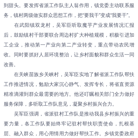
到甜头。要发挥省派工作队主人翁作用，镇党委主动联系服
务，镇村两级做实群众思想工作，把“要我干”变成“我要干”。
在武阳镇双龙村，吴军臣听取魔芋产业发展情况汇报
后，鼓励镇村干部要联合周边村扩大种植规模，积极引进加
工企业，推动第一产业向第二产业转变，重点带动农民增
收。同时要抓好人居环境整治，让乡村面貌和群众生活一同
改善。
在关峡苗族乡关峡村，吴军臣实地了解省派工作队帮扶
工作推进情况，勉励大家沉心静气、发挥专长，将省直资源
精准滴灌到群众最需要的地方。他还叮嘱相关部门全力做好
服务保障，多听取工作队意见，凝聚乡村振兴合力。
吴军臣强调，省派驻村工作队是推动我县乡村振兴的重
要力量，各工作队要始终牢记驻村帮扶职责使命，扎根基
层、融入群众，用心用情用力做好帮扶工作。乡镇党委政府