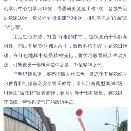
论学习中心组学习12次，专题研究党建工作7次，各级书记
讲党课10次，党员分享“微党课”70余次，推动学习从“纸面”走
向“心间”。
用活红色资源，打造“行走的课堂”。组织党员干部赴花
明楼、韶山开展“踏访伟人故里，致敬不朽丰碑”主题党日活
动，在红色地标中接受精神洗礼，将学习教育融入生动实
践，引导党员干部筑牢信仰之基、补足精神之钙。
严明纪律规矩，擦亮清廉人社底色。常态化开展党纪学
习教育和社保基金安全警示教育，全年剖析典型案例2场，
用身边“活教材”敲响警钟，教育引导干部知敬畏、存戒惧、
守底线，营造风清气正的政治生态。