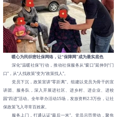
暖心为民织密社保网络，让“保障网”成为最实底色
深化“温暖社保”行动，推动社保服务从“窗口”延伸到“门
口”，从“人找政策”变为“政策找人”。
党员下沉，政策宣讲“零距离”。组建以党员为骨干的宣
讲团、服务队，深入开展进社区、进乡村、进企业、进校
园“四进”活动。全年举办活动15场，发放资料2.3万份，让社
保政策飞入寻常百姓家。
服务上门，打通认证“最后一米”。党员示范带动，聚焦