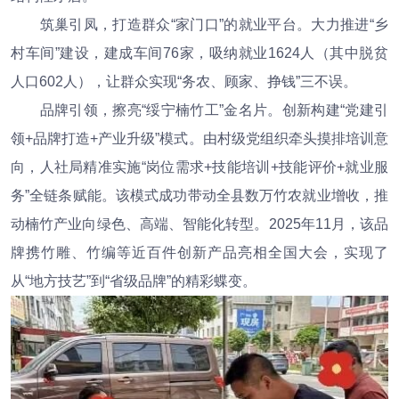
筑巢引凤，打造群众“家门口”的就业平台。大力推进“乡
村车间”建设，建成车间76家，吸纳就业1624人（其中脱贫
人口602人），让群众实现“务农、顾家、挣钱”三不误。
品牌引领，擦亮“绥宁楠竹工”金名片。创新构建“党建引
领+品牌打造+产业升级”模式。由村级党组织牵头摸排培训意
向，人社局精准实施“岗位需求+技能培训+技能评价+就业服
务”全链条赋能。该模式成功带动全县数万竹农就业增收，推
动楠竹产业向绿色、高端、智能化转型。2025年11月，该品
牌携竹雕、竹编等近百件创新产品亮相全国大会，实现了
从“地方技艺”到“省级品牌”的精彩蝶变。