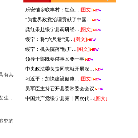
乐安铺乡联丰村：红色…
[图文]
“为世界政党治理贡献了中国…
龚红果赴绥宁县调研经…
[图文]
绥宁：将“六尺巷”沉…
[图文]
绥宁：机关院落“敞开…
[图文]
领导干部既要谋事又要干事
中央政法委负责同志就开展深…
具有其
习近平：加快建设健康…
[图文]
吴军臣主持召开县委常委会会议
发生，
中国共产党绥宁县第十四次代…
[图文]
追究的