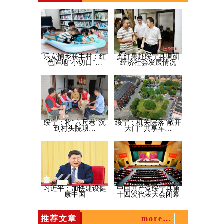
乐安铺乡联丰村：红
龚红果赴绥宁县调研
色阵地“小切口”…
经济社会发展情况
绥宁：将“六尺巷”沉
绥宁：机关院落“敞开
到村头院坝…
大门” 共享车…
习近平：加快建设健
中国共产党绥宁县第
康中国
十四次代表大会闭幕
推荐文章
more…