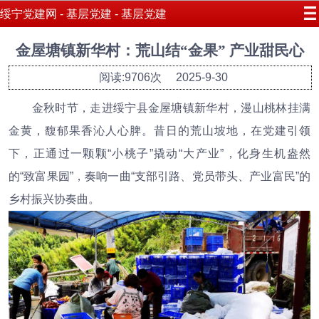
绥宁党建网 - 基层党建 - 基层党建
金屋塘镇新华村：荒山结“金果” 产业甜民心
阅读:9706次
2025-9-30
金秋时节，走进绥宁县金屋塘镇新华村，漫山桃林挂满
金黄，馥郁果香沁人心脾。昔日的荒山坡地，在党建引领
下，正通过一颗颗“小桃子”撬动“大产业”，化身生机盎然
的“致富果园”，奏响一曲“支部引路、党员带头、产业富民”的
乡村振兴协奏曲。