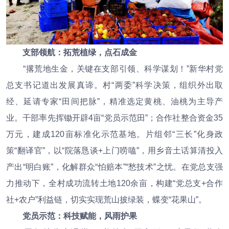
支部领航：拓荒植绿，点石成金
“撂荒地生金，关键在支部引领、科学谋划！”新华村党
总支书记道出发展真谛。村“两委”科学决策，组织外出取
经、延请专家“田间把脉”，精准选定黄桃、油桃为主导产
业。干部率先挥锄开辟4亩“党员示范田”；合作社整合资金35
万元，建成120亩标准化示范基地。片组邻“三长”化身政
策“翻译官”，以“院落恳谈+上门唠嗑”，用乡音土话算清投入
产出“明白账”，化解群众“怕赔本”“愁技术”之忧。在党总支强
力推动下，全村成功流转土地120余亩，构建“党总支+合作
社+农户”利益链，切实实现荒山披绿装，蝶变“花果山”。
党员示范：科技赋能，风雨护果