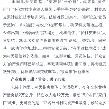
田间地头变课堂，“剪枝留‘开心形’，疏果保‘黄金
距’！”怀化农技专家深入桃园，手把手传授“金钥匙”。村党总
支累计组织技术培训5场，破解难题10余个。创新设立“党员
示范岗”，种植能手与农户“结亲”帮扶，确保科技落地生根。
今年汛期，强降雨致道路塌方、桃树倒伏。“护桃突击队”火
速集结，20余名党员连夜冒雨抢通“生命线”、奋力培土固根
基，成功守护九成以上桃树安然无恙。“有困难找党员！”成
为村民最信赖的依靠。如今，“支部掌舵、党员传技、群众合
力”的产业闭环已然成型。辛勤耕耘终获甜蜜回报，黄桃糖度
跃升2度，优质果品率突破80%，“致富果”日益丰硕。
产业富民：甜了舌尖，暖了心窝
包装车间里，村民指尖翻飞，笑语盈耳。今年全村黄桃
产量突破2万公斤，销售收入逾12万元，带动15户村民“家门
口”就业。更可喜的是，12名外出村民被产业吸引，毅然返乡