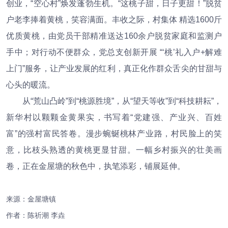
创业，“空心村”焕发蓬勃生机。“这桃子甜，日子更甜！”脱贫
户老李捧着黄桃，笑容满面。丰收之际，村集体 精选1600斤
优质黄桃，由党员干部精准送达160余户脱贫家庭和监测户
手中；对行动不便群众，党总支创新开展 “‘桃’礼入户+解难
上门”服务，让产业发展的红利，真正化作群众舌尖的甘甜与
心头的暖流。
从“荒山凸岭”到“桃源胜境”，从“望天等收”到“科技耕耘”，
新华村以颗颗金黄果实，书写着“党建强、产业兴、百姓
富”的强村富民答卷。漫步蜿蜒桃林产业路，村民脸上的笑
意，比枝头熟透的黄桃更显甘甜。一幅乡村振兴的壮美画
卷，正在金屋塘的秋色中，执笔添彩，铺展延伸。
来源：金屋塘镇
作者：陈祈潮 李垚