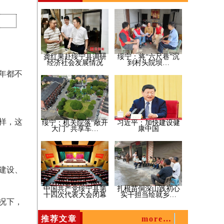
龚红果赴绥宁县调研
绥宁：将“六尺巷”沉
经济社会发展情况
到村头院坝…
年都不
样，这
绥宁：机关院落“敞开
习近平：加快建设健
大门” 共享车…
康中国
建设、
中国共产党绥宁县第
扎根苗侗深山践初心
十四次代表大会闭幕
实干担当绘就乡…
况下，
推荐文章
more…