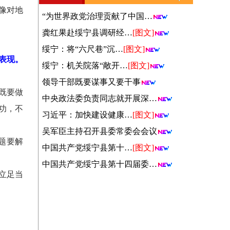
像对地
“为世界政党治理贡献了中国…
龚红果赴绥宁县调研经…
[图文]
绥宁：将“六尺巷”沉…
[图文]
表现。
绥宁：机关院落“敞开…
[图文]
领导干部既要谋事又要干事
既要做
中央政法委负责同志就开展深…
功，不
习近平：加快建设健康…
[图文]
吴军臣主持召开县委常委会会议
题要解
中国共产党绥宁县第十…
[图文]
中国共产党绥宁县第十四届委…
立足当