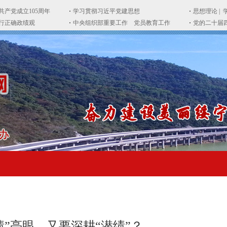
绩”亮眼，又要深耕“潜绩”？