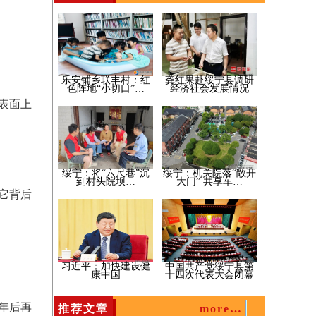
乐安铺乡联丰村：红
龚红果赴绥宁县调研
色阵地“小切口”…
经济社会发展情况
表面上
绥宁：将“六尺巷”沉
绥宁：机关院落“敞开
到村头院坝…
大门” 共享车…
它背后
习近平：加快建设健
中国共产党绥宁县第
康中国
十四次代表大会闭幕
年后再
推荐文章
more…