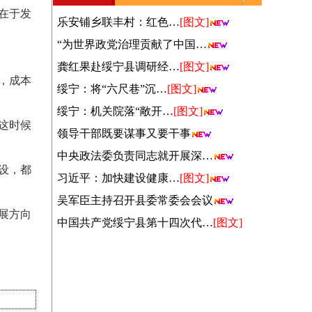
在于发
乐安铺乡联丰村：红色…
[图文]
“为世界政党治理贡献了中国…
龚红果赴绥宁县调研经…
[图文]
，成本
绥宁：将“六尺巷”沉…
[图文]
绥宁：机关院落“敞开…
[图文]
这时候
领导干部既要谋事又要干事
中央政法委负责同志就开展深…
设，都
习近平：加快建设健康…
[图文]
吴军臣主持召开县委常委会会议
展方向
中国共产党绥宁县第十四次代…
[图文]